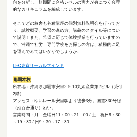
向を分析し、短期間に合格レベルの実力が身につく合理
的なカリキュラムを編成しています。
そこでどの校舎も各種講座の個別無料説明会を行ってお
り、試験概要、学習の進め方、講義のスタイル等につい
て説明！また、希望に応じて体験授業も行っていますの
で、沖縄で社労士専門学校をお探しの方は、積極的に足
を運んでみてはいかがでしょうか。
LEC東京リーガルマインド
那覇本校
所在地：沖縄県那覇市安里2-9-10丸姫産業第2ビル（受付
2階）
アクセス：ゆいレール安里駅より徒歩3分。国道330号線
（姫百合通り）沿い。
営業時間：月～金曜日11：00～21：00 / 土、祝日9：30
～19：30 / 日9：30～17：30