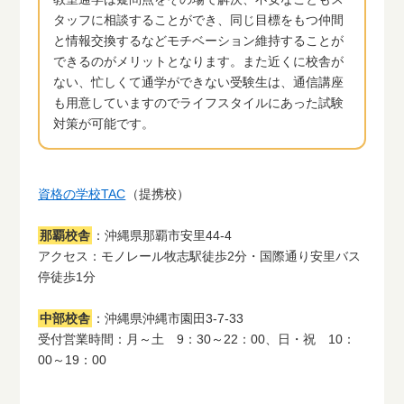
タッフに相談することができ、同じ目標をもつ仲間
と情報交換するなどモチベーション維持することが
できるのがメリットとなります。また近くに校舎が
ない、忙しくて通学ができない受験生は、通信講座
も用意していますのでライフスタイルにあった試験
対策が可能です。
資格の学校TAC
（提携校）
那覇校舎
：沖縄県那覇市安里44-4
アクセス：モノレール牧志駅徒歩2分・国際通り安里バス
停徒歩1分
中部校舎
：沖縄県沖縄市園田3-7-33
受付営業時間：月～土 9：30～22：00、日・祝 10：
00～19：00