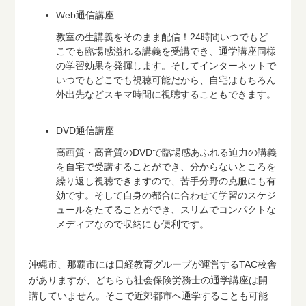
Web通信講座
教室の生講義をそのまま配信！24時間いつでもど
こでも臨場感溢れる講義を受講でき、通学講座同様
の学習効果を発揮します。そしてインターネットで
いつでもどこでも視聴可能だから、自宅はもちろん
外出先などスキマ時間に視聴することもできます。
DVD通信講座
高画質・高音質のDVDで臨場感あふれる迫力の講義
を自宅で受講することができ、分からないところを
繰り返し視聴できますので、苦手分野の克服にも有
効です。そして自身の都合に合わせて学習のスケジ
ュールをたてることができ、スリムでコンパクトな
メディアなので収納にも便利です。
沖縄市、那覇市には日経教育グループが運営するTAC校舎
がありますが、どちらも社会保険労務士の通学講座は開
講していません。そこで近郊都市へ通学することも可能