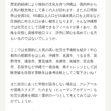
歴史的経緯により独自の文化を持つ沖縄は、国内外から
人気の観光地として多くの人が訪れます。また人口増加
率は全国1位、65歳以上人口が15歳未満人口を上回るなど
圧倒的に年少人口が多い都市となります。そんな沖縄県
では社労士として活躍できるフィールドが多々あり、合
格を目指し資格学校口コミ、評判に関心を高めている方
もいるのではないでしょうか。
ここでは全国的に人気の高い社労士予備校を紹介！中心
都市の那覇市をはじめ、沖縄市、名護市、うるま市、宜
野湾市、浦添市、豊見城市、糸満市、南城市、宮古島
市、石垣市など沖縄で一発合格、再チャレンジとして試
験突破を目指す受験生は参考比較としてご覧下さいね！
また自分にあった学校が該当しない場合は、クレアール
や資格スクエア、たのまな（ヒューマンアカデミー）も
社労士講座を開設！選択の一つとして考えてみてはいか
がでしょうか。