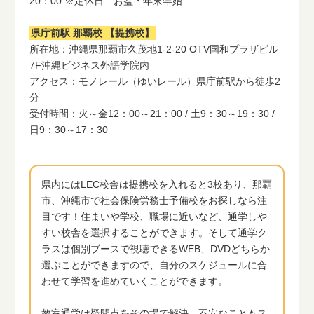
20：00 ※定休日 お盆・年末年始
県庁前駅 那覇校 【提携校】
所在地：沖縄県那覇市久茂地1-2-20 OTV国和プラザビル
7F沖縄ビジネス外語学院内
アクセス：モノレール（ゆいレール）県庁前駅から徒歩2
分
受付時間：火～金12：00～21：00 / 土9：30～19：30 /
日9：30～17：30
県内にはLEC校舎は提携校を入れると3校あり、那覇
市、沖縄市で社会保険労務士予備校をお探しなら注
目です！住まいや学校、職場に近いなど、通学しや
すい校舎を選択することができます。そして通学ク
ラスは個別ブースで視聴できるWEB、DVDどちらか
選ぶことができますので、自分のスケジュールに合
わせて学習を進めていくことができます。
教室通学は疑問点をその場で解決、不安なこともス