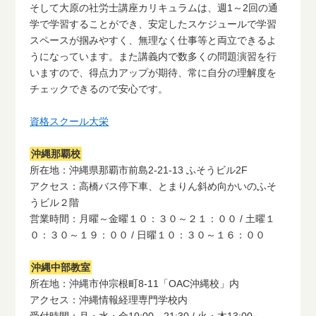
そして大原の社労士講座カリキュラムは、週1～2回の通
学で学習することができ、安定したスケジュールで学習
スペースが掴みやすく、無理なく仕事等と両立できるよ
うになっています。また講義内で数多くの問題演習を行
いますので、得点力アップが期待、常に自分の理解度を
チェックできるので安心です。
資格スクール大栄
沖縄那覇校
所在地：沖縄県那覇市前島2-21-13 ふそうビル2F
アクセス：高橋バス停下車、とまりん斜め向かいのふそ
うビル２階
営業時間：月曜～金曜１０：３０～２１：００ / 土曜１
０：３０～１９：００ / 日曜１０：３０～１６：００
沖縄中部教室
所在地：沖縄市仲宗根町8-11「OAC沖縄校」内
アクセス：沖縄情報経理専門学校内
受付時間：月・水・金10:00～21:30 / 火・木13:00～