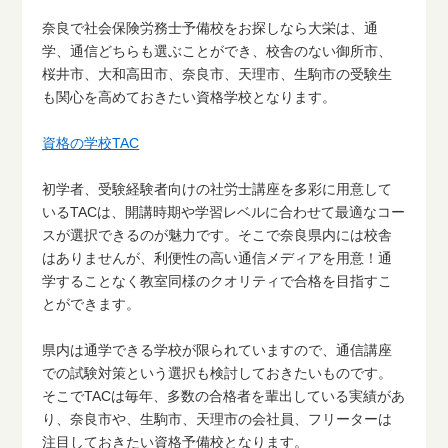
奈良で社会保険労務士予備校をお探しなら大栄は、通
学、通信どちらも選ぶことができ、校舎のない御所市、
桜井市、大和高田市、奈良市、天理市、生駒市の受験生
も関心を高めておきたい資格学校となります。
資格の学校TAC
初学者、受験経験者向けの社労士講座を多彩に用意して
いるTACは、開講時期や学習レベルに合わせて最適なコー
スが選択できるのが魅力です。そこで奈良県内には校舎
はありませんが、利便性の高い通信メディアを用意！通
学することなく教室同様のクオリティで合格を目指すこ
とができます。
県内は通学できる学校が限られていますので、通信講座
での試験対策という選択も検討しておきたいものです。
そこでTACは毎年、多数の合格者を輩出している実績があ
り、奈良市や、生駒市、天理市の会社員、フリーターは
注目しておきたい資格予備校となります。