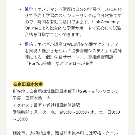
通学
：オンデマンド講座は自分の学習ペースにあわ
せて予約！学習のスケジューリングは自分次第です
ので、時間を有効に活用できます。Link Academy
Onlineによる総合的な学習サポートで安心して試験
合格を目指すことができます。
通信
：ネバギバ講座はWEB通信で通学クオリティ
を実現！挫折させない「進歩管理システム」や講師
陣による「個別学習サポート」、専用練習問題
「ForYou答練」などフォローが充実
奈良田原本教室
所在地：奈良県磯城郡田原本町千代296－5「パソコン寺
子屋 田原本塾」内
アクセス：最寄り近鉄橿原線笠縫駅
受講時間：月、火、水、金9:30～20:30 / 木、土、日9:30
～16:00
橿原市、大和郡山市、磯城郡田原本町には資格スクール