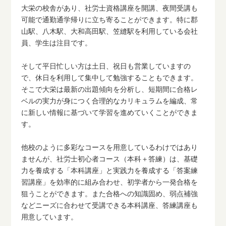
大栄の校舎があり、社労士資格講座を開講、夜間受講も
可能で通勤通学帰りに立ち寄ることができます。特に郡
山駅、八木駅、大和高田駅、笠縫駅を利用している会社
員、学生は注目です。
そして平日忙しい方は土日、祝日も営業していますの
で、休日を利用して集中して勉強することもできます。
そこで大栄は最新の出題傾向を分析し、短期間に合格レ
ベルの実力が身につく合理的なカリキュラムを編成、常
に新しい情報に基づいて学習を進めていくことができま
す。
他校のように多彩なコースを用意しているわけではあり
ませんが、社労士初心者コース（本科＋答練）は、基礎
力を養成する「本科講座」と実践力を養成する「答案練
習講座」を効率的に組み合わせ、初学者から一発合格を
狙うことができます。また合格への知識固め、弱点補強
などニーズに合わせて受講できる本科講座、答練講座も
用意しています。