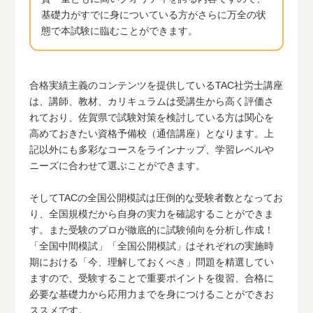
基礎力がすでに身についている方がさらに万全の状
態で本試験に臨むことができます。
合格実績主義のコンテンツを提供しているTAC社労士講座
は、講師、教材、カリキュラムは受講生から高く評価さ
れており、佐賀県で試験対策を検討している方は関心を
高めておきたい資格予備校（通信講座）となります。上
記以外にも多彩なコースをラインナップ、学習レベルや
ニーズに合わせて選ぶことができます。
そしてTACの全国公開模試は圧倒的な受験者数となってお
り、全国規模だから自身の実力を確認することができま
す。また受験のプロが徹底的に試験傾向を分析し作成！
「全国中間模試」「全国公開模試」はそれぞれの実施時
期における「今、理解しておくべき」問題を精選してい
ますので、受験することで重要ポイントを復習、合格に
必要な基礎力から応用力までを身につけることができお
ススメです。