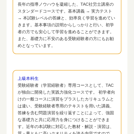
長年の指導ノウハウを凝縮した、TAC社労士講座の
スタンダードコースです。基本講義 → 実力テスト
→ 本試験レベルの答練と、効率良く学習を進めてい
きます。基本事項の説明からしっかりと行い、初学
者の方でも安心して学習を進めることができます。
また、基礎力に不安のある受験経験者の方にもお勧
めとなっています。
上級本科生
受験経験者（学習経験者）専用コースとして、TAC
が独自に開発した実践力強化コースです。 初学者向
けの一般コースに演習をプラスしたカリキュラムと
は違い、受験経験者専用のテキストを用いた講義、
答練を含む問題演習を繰り返すことによって、強固
な基礎力と共に応用力を身につけることができま
す。近年の本試験に対応した教材・解説・演習は、
質・量ともに高いクオリティを誇る内容ですので、