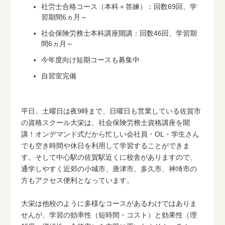
社労士合格コース（本科＋答練）：回数69回、学
習期間6ヵ月～
社会保険労務士本科講座開講：回数46回、学習期
間6ヵ月～
今年度向け短期コースも募集中
自習室完備
平日、土曜日は夜9時まで、日曜日も営業している佐賀市
の資格スクール大栄は、社会保険労務士資格講座を開
講！オンデマンド式だから忙しい会社員・OL・学生さん
でも空き時間や休日を利用して学習することができま
す。そして中心駅の佐賀駅近くに校舎がありますので、
通学しやすく近郊の小城市、唐津市、多久市、神埼市の
方もアクセス便利となっています。
大栄は他校のように多様なコースがあるわけではありま
せんが、学習の効率性（短時間・コスト）と効果性（理